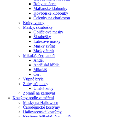
Rohy na čerta
Mafiánské klobouky
Kovbojské klobouky
Čelenky na charleston
Kníry, vousy
Masky, škrabošky
Obličejové masky
Škrabošky
Latexové masky
Masky zvířat
Masky čertů
Mikuláš, čert, anděl
Anděl
Andělská křídla
Mikuláš
Čert
Vtipné brýle
Zuby, uši, nosy
Umělé zuby
Zbraně na karneval
Kostýmy podle zaměření
Masky na Halloween
Čarodějnické kostýmy
Halloweenské kostýmy
Kostýmy Mikuláš, čert, anděl