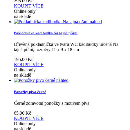
295.00
Kč
KOUPIT
VÍCE
Online only
na skladě
náhled
Pokladnička kadibudka Na tajná přání
Dřevěná pokladnička ve tvaru WC kadibudky určená Na
tajná přání, rozměry 11 x 9 x 18 cm
195.00
Kč
KOUPIT
VÍCE
Online only
na skladě
náhled
Ponožky pivo černé
Černé zdravotní ponožky s motivem piva
65.00
Kč
KOUPIT
VÍCE
Online only
na skladě