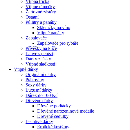
Vtipná trička
Vtipné rámečky
Žertovné zástěry
Ostatní
Půllitry a panáky
Skleničky na víno
Vtipné panáky
Zapalovače
Zapalovače pro rybáře
Přívěšky na klíče
Lahve s penězi
Dárky z lásky
Vtipné sladkosti
Vtipné dárky
Originální dárky
Ptákoviny
Sexy dárky
Luxusní dárky
Dárek do 100 Kč
Dřevěné dárky
Dřevěné podtácky
Dřevěné narozeninové medaile
Dřevěné cedulky
Lechtivé dárky
Erotické kostýmy