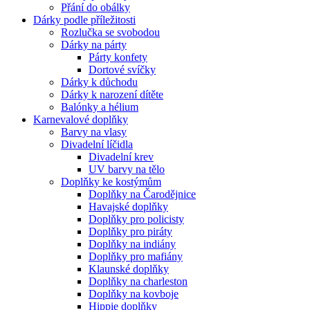
Přání do obálky
Dárky podle příležitosti
Rozlučka se svobodou
Dárky na párty
Párty konfety
Dortové svíčky
Dárky k důchodu
Dárky k narození dítěte
Balónky a hélium
Karnevalové doplňky
Barvy na vlasy
Divadelní líčidla
Divadelní krev
UV barvy na tělo
Doplňky ke kostýmům
Doplňky na Čarodějnice
Havajské doplňky
Doplňky pro policisty
Doplňky pro piráty
Doplňky na indiány
Doplňky pro mafiány
Klaunské doplňky
Doplňky na charleston
Doplňky na kovboje
Hippie doplňky