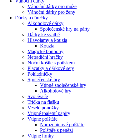
Vánoční dárky
Vánoční dárky pro muže
Vánoční dárky pro ženy
Dárky a dárečky
Alkoholové dárky
Společenské hry na párty
Dárky ke svatbě
Hlavolamy a kouzla
Kouzla
Magické bonbony
Netradiční hračky
Noční košile s potiskem
Placatky a dárkové sety
Pokladničky
Společenské hry
Vtipné společenské hry
Alkoholové hry
Svolávače
Trička na flašku
Veselé ponožky
Vtipné toaletní papíry
Vtipné polštáře
Narozeninové polštáře
Polštáře s penězi
Vtipné hrnky