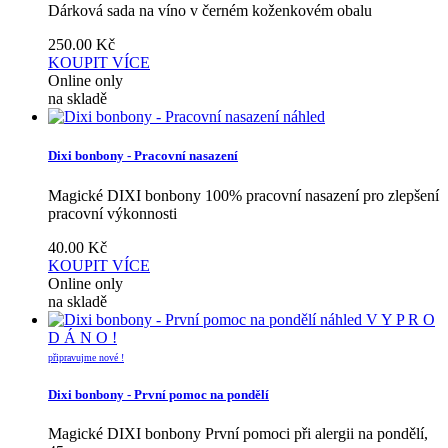
Dárková sada na víno v černém koženkovém obalu
250.00
Kč
KOUPIT
VÍCE
Online only
na skladě
náhled
Dixi bonbony - Pracovní nasazení
Magické DIXI bonbony 100% pracovní nasazení pro zlepšení
pracovní výkonnosti
40.00
Kč
KOUPIT
VÍCE
Online only
na skladě
náhled
V Y P R O
D Á N O !
připravujme nové !
Dixi bonbony - První pomoc na pondělí
Magické DIXI bonbony První pomoci při alergii na pondělí,