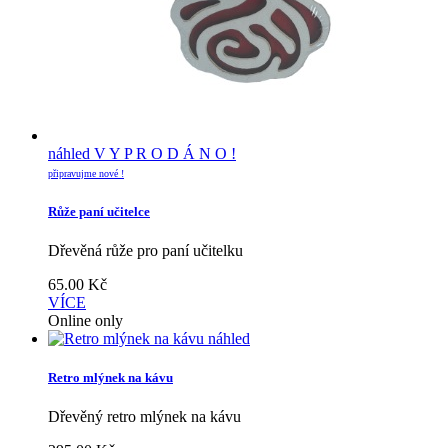
náhled
V Y P R O D Á N O !
připravujme nové !
Růže paní učitelce
Dřevěná růže pro paní učitelku
65.00
Kč
VÍCE
Online only
náhled
Retro mlýnek na kávu
Dřevěný retro mlýnek na kávu