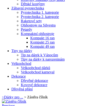
Dětské kostýmy
Zábavní pyrotechnika
Pyrotechnika 1. kategorie
Pyrotechnika 2. kategorie
Raketové sety
Ohňostroje na Silvestra
Petardy
Kompaktní ohňostroje
Kompakt 16 ran
Kompakt 25 ran
Kompakt 49 ran
Tipy na dárky
Tip na dárek k Vánocům
Tipy na dárky k narozeninám
Velkoobchod
Velkoobchod dárků
Velkoobchod karneval
Dekorace
Dřevěné dekorace
Kovové dekorace
Dřevěná přání
>
Dárky pro ...
>
Zástěra číšník
Previous