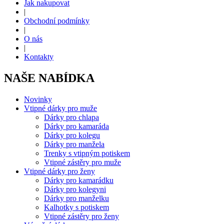
Jak nakupovat
|
Obchodní podmínky
|
O nás
|
Kontakty
NAŠE NABÍDKA
Novinky
Vtipné dárky pro muže
Dárky pro chlapa
Dárky pro kamaráda
Dárky pro kolegu
Dárky pro manžela
Trenky s vtipným potiskem
Vtipné zástěry pro muže
Vtipné dárky pro ženy
Dárky pro kamarádku
Dárky pro kolegyni
Dárky pro manželku
Kalhotky s potiskem
Vtipné zástěry pro ženy