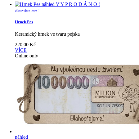
náhled
V Y P R O D Á N O !
připravujme nové !
Hrnek Pes
Keramický hrnek ve tvaru pejska
220.00
Kč
VÍCE
Online only
náhled