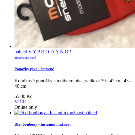
náhled
V Y P R O D Á N O !
připravujme nové !
Ponožky pivo - červené
Kotníkové ponožky s motivem piva, velikost 39 - 42 cm, 43 -
46 cm
65.00
Kč
VÍCE
Online only
náhled
Dixi bonbony - Instantní mužnost