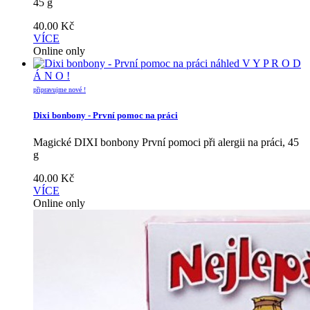
45 g
40.00
Kč
VÍCE
Online only
náhled
V Y P R O D
Á N O !
připravujme nové !
Dixi bonbony - První pomoc na práci
Magické DIXI bonbony První pomoci při alergii na práci, 45
g
40.00
Kč
VÍCE
Online only