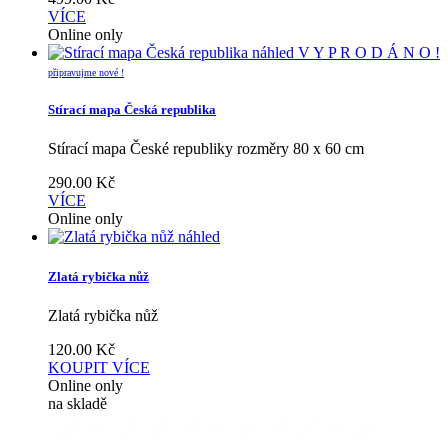
VÍCE
Online only
náhled
V Y P R O D Á N O !
připravujme nové !
Stírací mapa Česká republika
Stírací mapa České republiky rozměry 80 x 60 cm
290.00
Kč
VÍCE
Online only
náhled
Zlatá rybička nůž
Zlatá rybička nůž
120.00
Kč
KOUPIT
VÍCE
Online only
na skladě