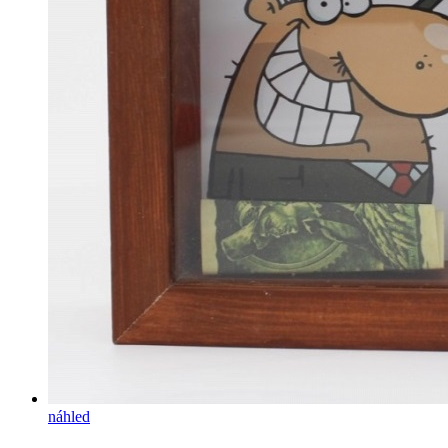
náhled