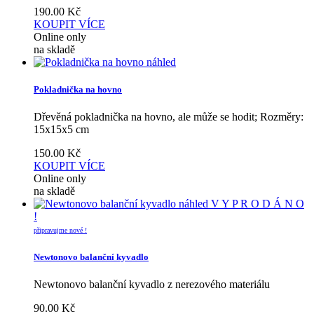
190.00
Kč
KOUPIT
VÍCE
Online only
na skladě
náhled
Pokladnička na hovno
Dřevěná pokladnička na hovno, ale může se hodit; Rozměry:
15x15x5 cm
150.00
Kč
KOUPIT
VÍCE
Online only
na skladě
náhled
V Y P R O D Á N O
!
připravujme nové !
Newtonovo balanční kyvadlo
Newtonovo balanční kyvadlo z nerezového materiálu
90.00
Kč