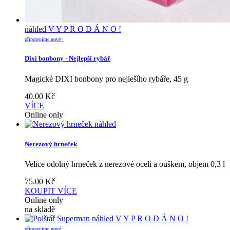
náhled
V Y P R O D Á N O !
připravujme nové !
Dixi bonbony - Nejlepší rybář
Magické DIXI bonbony pro nejlešího rybáře, 45 g
40.00
Kč
VÍCE
Online only
náhled
Nerezový hrneček
Velice odolný hrneček z nerezové oceli a ouškem, objem 0,3 l
75.00
Kč
KOUPIT
VÍCE
Online only
na skladě
náhled
V Y P R O D Á N O !
připravujme nové !