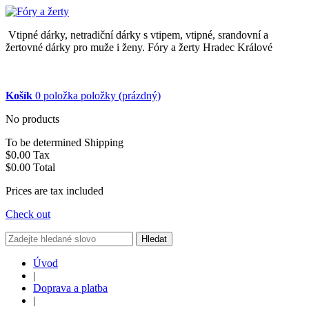
Vtipné dárky, netradiční dárky s vtipem, vtipné, srandovní a
žertovné dárky pro muže i ženy. Fóry a žerty Hradec Králové
Košík
0
položka
položky
(prázdný)
No products
To be determined
Shipping
$0.00
Tax
$0.00
Total
Prices are tax included
Check out
Hledat
Úvod
|
Doprava a platba
|