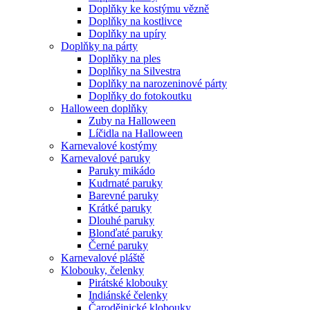
Doplňky ke kostýmu vězně
Doplňky na kostlivce
Doplňky na upíry
Doplňky na párty
Doplňky na ples
Doplňky na Silvestra
Doplňky na narozeninové párty
Doplňky do fotokoutku
Halloween doplňky
Zuby na Halloween
Líčidla na Halloween
Karnevalové kostýmy
Karnevalové paruky
Paruky mikádo
Kudrnaté paruky
Barevné paruky
Krátké paruky
Dlouhé paruky
Blonďaté paruky
Černé paruky
Karnevalové pláště
Klobouky, čelenky
Pirátské klobouky
Indiánské čelenky
Čarodějnické klobouky