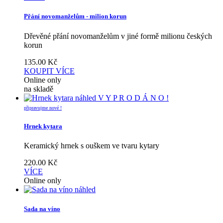
Přání novomanželům - milion korun
Dřevěné přání novomanželům v jiné formě milionu českých
korun
135.00
Kč
KOUPIT
VÍCE
Online only
na skladě
náhled
V Y P R O D Á N O !
připravujme nové !
Hrnek kytara
Keramický hrnek s ouškem ve tvaru kytary
220.00
Kč
VÍCE
Online only
náhled
Sada na víno