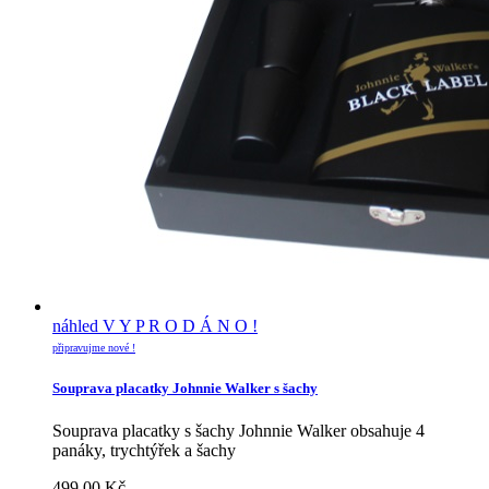
náhled
V Y P R O D Á N O !
připravujme nové !
Souprava placatky Johnnie Walker s šachy
Souprava placatky s šachy Johnnie Walker obsahuje 4
panáky, trychtýřek a šachy
499.00
Kč