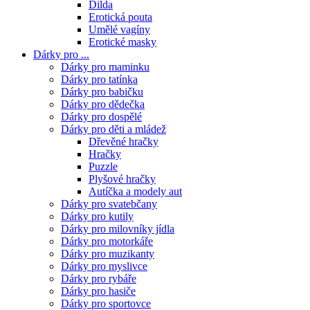
Dilda
Erotická pouta
Umělé vagíny
Erotické masky
Dárky pro ...
Dárky pro maminku
Dárky pro tatínka
Dárky pro babičku
Dárky pro dědečka
Dárky pro dospělé
Dárky pro děti a mládež
Dřevěné hračky
Hračky
Puzzle
Plyšové hračky
Autíčka a modely aut
Dárky pro svatebčany
Dárky pro kutily
Dárky pro milovníky jídla
Dárky pro motorkáře
Dárky pro muzikanty
Dárky pro myslivce
Dárky pro rybáře
Dárky pro hasiče
Dárky pro sportovce