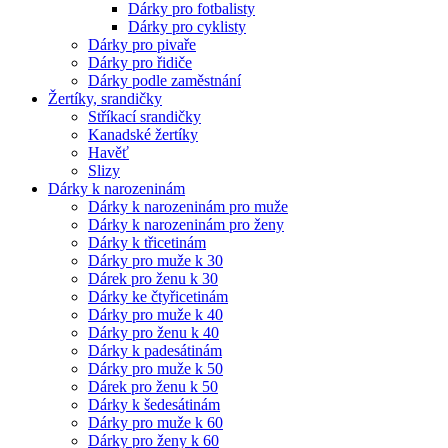
Dárky pro fotbalisty
Dárky pro cyklisty
Dárky pro pivaře
Dárky pro řidiče
Dárky podle zaměstnání
Žertíky, srandičky
Stříkací srandičky
Kanadské žertíky
Havěť
Slizy
Dárky k narozeninám
Dárky k narozeninám pro muže
Dárky k narozeninám pro ženy
Dárky k třicetinám
Dárky pro muže k 30
Dárek pro ženu k 30
Dárky ke čtyřicetinám
Dárky pro muže k 40
Dárky pro ženu k 40
Dárky k padesátinám
Dárky pro muže k 50
Dárek pro ženu k 50
Dárky k šedesátinám
Dárky pro muže k 60
Dárky pro ženy k 60