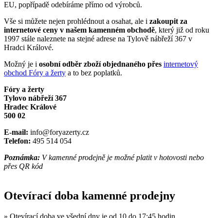
EU, popřípadě odebíráme přímo od výrobců.
Vše si můžete nejen prohlédnout a osahat, ale i
zakoupit za
internetové ceny v našem kamenném obchodě
, který již od roku
1997 stále naleznete na stejné adrese na Tylově nábřeží 367 v
Hradci Králové.
Možný je i
osobní odběr zboží objednaného přes
internetový
obchod Fóry a žerty
a to bez poplatků.
Fóry a žerty
Tylovo nábřeží 367
Hradec Králové
500 02
E-mail:
info@foryazerty.cz
Telefon:
495 514 054
Poznámka:
V kamenné prodejně je možné platit v hotovosti nebo
přes QR kód
Otevírací doba kamenné prodejny
» Otevírací doba ve všední dny je od 10 do 17:45 hodin