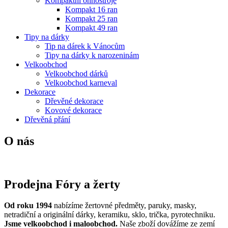
Kompaktní ohňostroje
Kompakt 16 ran
Kompakt 25 ran
Kompakt 49 ran
Tipy na dárky
Tip na dárek k Vánocům
Tipy na dárky k narozeninám
Velkoobchod
Velkoobchod dárků
Velkoobchod karneval
Dekorace
Dřevěné dekorace
Kovové dekorace
Dřevěná přání
O nás
Prodejna Fóry a žerty
Od roku 1994
nabízíme žertovné předměty, paruky, masky,
netradiční a originální dárky, keramiku, sklo, trička, pyrotechniku.
Jsme velkoobchod i maloobchod.
Naše zboží dovážíme ze zemí