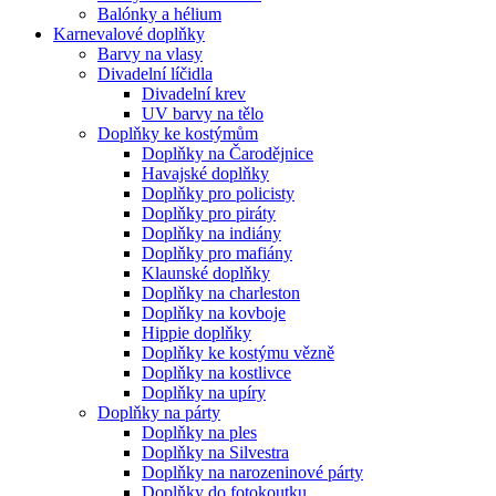
Balónky a hélium
Karnevalové doplňky
Barvy na vlasy
Divadelní líčidla
Divadelní krev
UV barvy na tělo
Doplňky ke kostýmům
Doplňky na Čarodějnice
Havajské doplňky
Doplňky pro policisty
Doplňky pro piráty
Doplňky na indiány
Doplňky pro mafiány
Klaunské doplňky
Doplňky na charleston
Doplňky na kovboje
Hippie doplňky
Doplňky ke kostýmu vězně
Doplňky na kostlivce
Doplňky na upíry
Doplňky na párty
Doplňky na ples
Doplňky na Silvestra
Doplňky na narozeninové párty
Doplňky do fotokoutku