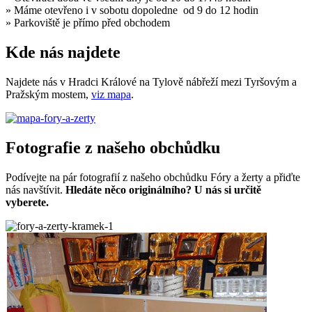
» Máme otevřeno i v sobotu dopoledne od 9 do 12 hodin
» Parkoviště je přímo před obchodem
Kde nás najdete
Najdete nás v Hradci Králové na Tylově nábřeží mezi Tyršovým a
Pražským mostem,
viz mapa
.
Fotografie z našeho obchůdku
Podívejte na pár fotografií z našeho obchůdku Fóry a žerty a přiďte
nás navštívit.
Hledáte něco originálního? U nás si určitě
vyberete.