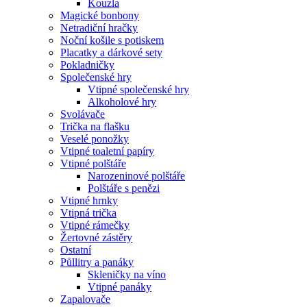
Kouzla
Magické bonbony
Netradiční hračky
Noční košile s potiskem
Placatky a dárkové sety
Pokladničky
Společenské hry
Vtipné společenské hry
Alkoholové hry
Svolávače
Trička na flašku
Veselé ponožky
Vtipné toaletní papíry
Vtipné polštáře
Narozeninové polštáře
Polštáře s penězi
Vtipné hrnky
Vtipná trička
Vtipné rámečky
Žertovné zástěry
Ostatní
Půllitry a panáky
Skleničky na víno
Vtipné panáky
Zapalovače