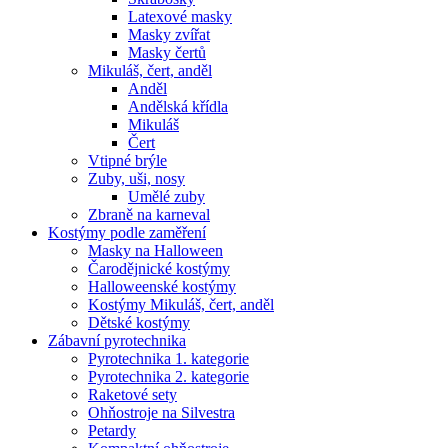
Latexové masky
Masky zvířat
Masky čertů
Mikuláš, čert, anděl
Anděl
Andělská křídla
Mikuláš
Čert
Vtipné brýle
Zuby, uši, nosy
Umělé zuby
Zbraně na karneval
Kostýmy podle zaměření
Masky na Halloween
Čarodějnické kostýmy
Halloweenské kostýmy
Kostýmy Mikuláš, čert, anděl
Dětské kostýmy
Zábavní pyrotechnika
Pyrotechnika 1. kategorie
Pyrotechnika 2. kategorie
Raketové sety
Ohňostroje na Silvestra
Petardy