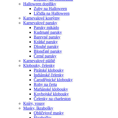
Halloween doplňky
Zuby na Halloween
Líčidla na Halloween
Karnevalové kostýmy
Karnevalové paruky
Paruky mikádo
Kudrnaté paruky
Barevné paruky
Krátké paruky
Dlouhé paruky
Blonďaté paruky
Černé paruky
Karnevalové pláště
Klobouky, čelenky
Pirátské klobouky
Indiánské čelenky
Čarodějnické klobouky
Rohy na čerta
Mafiánské klobouky
Kovbojské klobouky
Čelenky na charleston
Kníry, vousy
Masky, škrabošky
Obličejové masky
Škrabošky