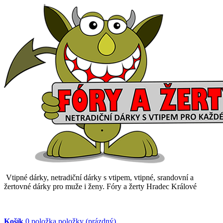
Vtipné dárky, netradiční dárky s vtipem, vtipné, srandovní a
žertovné dárky pro muže i ženy. Fóry a žerty Hradec Králové
Košík
0
položka
položky
(prázdný)