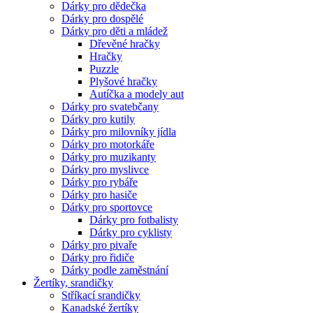
Dárky pro dědečka
Dárky pro dospělé
Dárky pro děti a mládež
Dřevěné hračky
Hračky
Puzzle
Plyšové hračky
Autíčka a modely aut
Dárky pro svatebčany
Dárky pro kutily
Dárky pro milovníky jídla
Dárky pro motorkáře
Dárky pro muzikanty
Dárky pro myslivce
Dárky pro rybáře
Dárky pro hasiče
Dárky pro sportovce
Dárky pro fotbalisty
Dárky pro cyklisty
Dárky pro pivaře
Dárky pro řidiče
Dárky podle zaměstnání
Žertíky, srandičky
Stříkací srandičky
Kanadské žertíky