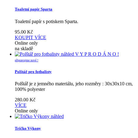
Toaletní papír Sparta
Toaletní papír s potiskem Sparta.
95.00
Kč
KOUPIT
VÍCE
Online only
na skladě
náhled
V Y P R O D Á N O !
připravujme nové !
Polštář pro fotbalisty
Polštář je z jemného materiálu, jeho rozměry : 30x30x10 cm,
100% polyester
280.00
Kč
VÍCE
Online only
náhled
Tričko Výkony