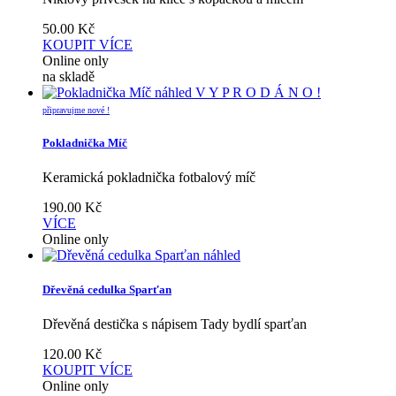
50.00
Kč
KOUPIT
VÍCE
Online only
na skladě
náhled
V Y P R O D Á N O !
připravujme nové !
Pokladnička Míč
Keramická pokladnička fotbalový míč
190.00
Kč
VÍCE
Online only
náhled
Dřevěná cedulka Sparťan
Dřevěná destička s nápisem Tady bydlí sparťan
120.00
Kč
KOUPIT
VÍCE
Online only