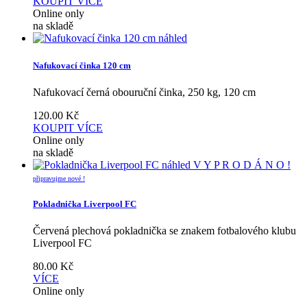
KOUPIT
VÍCE
Online only
na skladě
náhled
Nafukovací činka 120 cm
Nafukovací černá obouruční činka, 250 kg, 120 cm
120.00
Kč
KOUPIT
VÍCE
Online only
na skladě
náhled
V Y P R O D Á N O !
připravujme nové !
Pokladnička Liverpool FC
Červená plechová pokladnička se znakem fotbalového klubu
Liverpool FC
80.00
Kč
VÍCE
Online only