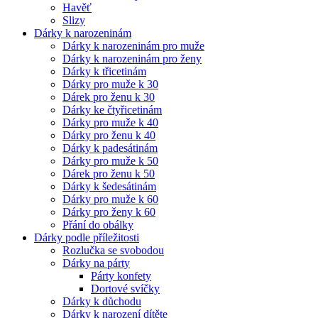
Havěť
Slizy
Dárky k narozeninám
Dárky k narozeninám pro muže
Dárky k narozeninám pro ženy
Dárky k třicetinám
Dárky pro muže k 30
Dárek pro ženu k 30
Dárky ke čtyřicetinám
Dárky pro muže k 40
Dárky pro ženu k 40
Dárky k padesátinám
Dárky pro muže k 50
Dárek pro ženu k 50
Dárky k šedesátinám
Dárky pro muže k 60
Dárky pro ženy k 60
Přání do obálky
Dárky podle příležitosti
Rozlučka se svobodou
Dárky na párty
Párty konfety
Dortové svíčky
Dárky k důchodu
Dárky k narození dítěte