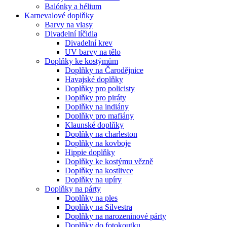
Balónky a hélium
Karnevalové doplňky
Barvy na vlasy
Divadelní líčidla
Divadelní krev
UV barvy na tělo
Doplňky ke kostýmům
Doplňky na Čarodějnice
Havajské doplňky
Doplňky pro policisty
Doplňky pro piráty
Doplňky na indiány
Doplňky pro mafiány
Klaunské doplňky
Doplňky na charleston
Doplňky na kovboje
Hippie doplňky
Doplňky ke kostýmu vězně
Doplňky na kostlivce
Doplňky na upíry
Doplňky na párty
Doplňky na ples
Doplňky na Silvestra
Doplňky na narozeninové párty
Doplňky do fotokoutku