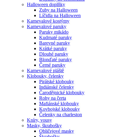
Halloween doplňky
Zuby na Halloween
Líčidla na Halloween
Karnevalové kostýmy
Karnevalové paruky
Paruky mikádo
Kudrnaté paruky
Barevné paruky
Krátké paruky
Dlouhé paruky
Blonďaté paruky
Černé paruky
Karnevalové pláště
Klobouky, čelenky
Pirátské klobouky
Indiánské čelenky
Čarodějnické klobouky
Rohy na čerta
Mafiánské klobouky
Kovbojské klobouky
Čelenky na charleston
Kníry, vousy
Masky, škrabošky
Obličejové masky
Škrabošky