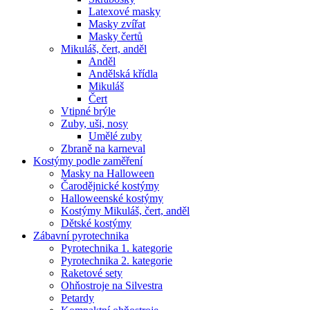
Latexové masky
Masky zvířat
Masky čertů
Mikuláš, čert, anděl
Anděl
Andělská křídla
Mikuláš
Čert
Vtipné brýle
Zuby, uši, nosy
Umělé zuby
Zbraně na karneval
Kostýmy podle zaměření
Masky na Halloween
Čarodějnické kostýmy
Halloweenské kostýmy
Kostýmy Mikuláš, čert, anděl
Dětské kostýmy
Zábavní pyrotechnika
Pyrotechnika 1. kategorie
Pyrotechnika 2. kategorie
Raketové sety
Ohňostroje na Silvestra
Petardy