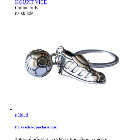
KOUPIT
VÍCE
Online only
na skladě
náhled
Přívěšek kopačka a míč
Niklový přívěšek na klíče s kopačkou a míčem