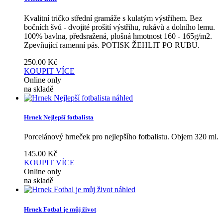
Kvalitní tričko střední gramáže s kulatým výstřihem. Bez
bočních švů - dvojité prošití výstřihu, rukávů a dolního lemu.
100% bavlna, předsražená, plošná hmotnost 160 - 165g/m2.
Zpevňující ramenní pás. POTISK ŽEHLIT PO RUBU.
250.00
Kč
KOUPIT
VÍCE
Online only
na skladě
náhled
Hrnek Nejlepší fotbalista
Porcelánový hrneček pro nejlepšího fotbalistu. Objem 320 ml.
145.00
Kč
KOUPIT
VÍCE
Online only
na skladě
náhled
Hrnek Fotbal je můj život