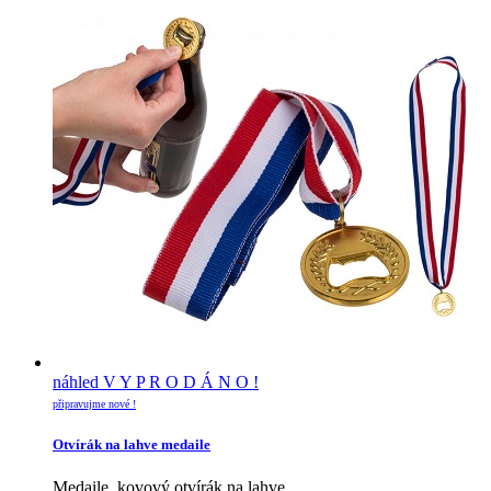
náhled
V Y P R O D Á N O !
připravujme nové !
Otvírák na lahve medaile
Medaile, kovový otvírák na lahve