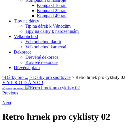
Kompaktní ohňostroje
Kompakt 16 ran
Kompakt 25 ran
Kompakt 49 ran
Tipy na dárky
Tip na dárek k Vánocům
Tipy na dárky k narozeninám
Velkoobchod
Velkoobchod dárků
Velkoobchod karneval
Dekorace
Dřevěné dekorace
Kovové dekorace
Dřevěná přání
>
Dárky pro ...
>
Dárky pro sportovce
>
Retro hrnek pro cyklisty 02
V Y P R O D Á N O !
připravujme nové !
Previous
Next
Retro hrnek pro cyklisty 02