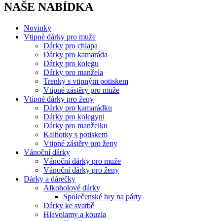
NAŠE NABÍDKA
Novinky
Vtipné dárky pro muže
Dárky pro chlapa
Dárky pro kamaráda
Dárky pro kolegu
Dárky pro manžela
Trenky s vtipným potiskem
Vtipné zástěry pro muže
Vtipné dárky pro ženy
Dárky pro kamarádku
Dárky pro kolegyni
Dárky pro manželku
Kalhotky s potiskem
Vtipné zástěry pro ženy
Vánoční dárky
Vánoční dárky pro muže
Vánoční dárky pro ženy
Dárky a dárečky
Alkoholové dárky
Společenské hry na párty
Dárky ke svatbě
Hlavolamy a kouzla