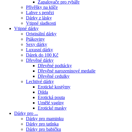
Zapalovače pro rybáře
Přívěšky na klíče
Lahve s penězi
Dárky z lásky
Vtipné sladkosti
Vtipné dárky
Originální dárky
Ptákoviny
Sexy dárky
Luxusní dárky
Dárek do 100 Kč
Dřevěné dárky
Dřevěné podtácky
Dřevěné narozeninové medaile
Dřevěné cedulky
Lechtivé dárky
Erotické kostýmy
Dilda
Erotická pouta
Umělé vagíny
Erotické masky
Dárky pro ...
Dárky pro maminku
Dárky pro tatínka
Dárky pro babičku