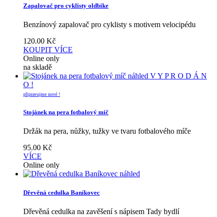
Zapalovač pro cyklisty oldbike
Benzínový zapalovač pro cyklisty s motivem velocipédu
120.00
Kč
KOUPIT
VÍCE
Online only
na skladě
náhled
V Y P R O D Á N
O !
připravujme nové !
Stojánek na pera fotbalový míč
Držák na pera, nůžky, tužky ve tvaru fotbalového míče
95.00
Kč
VÍCE
Online only
náhled
Dřevěná cedulka Baníkovec
Dřevěná cedulka na zavěšení s nápisem Tady bydlí