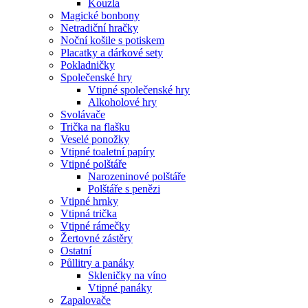
Kouzla
Magické bonbony
Netradiční hračky
Noční košile s potiskem
Placatky a dárkové sety
Pokladničky
Společenské hry
Vtipné společenské hry
Alkoholové hry
Svolávače
Trička na flašku
Veselé ponožky
Vtipné toaletní papíry
Vtipné polštáře
Narozeninové polštáře
Polštáře s penězi
Vtipné hrnky
Vtipná trička
Vtipné rámečky
Žertovné zástěry
Ostatní
Půllitry a panáky
Skleničky na víno
Vtipné panáky
Zapalovače