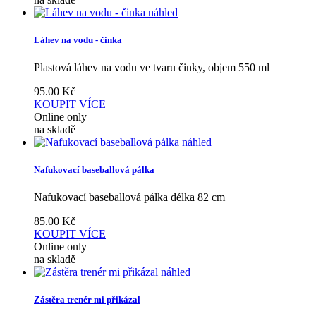
náhled
Láhev na vodu - činka
Plastová láhev na vodu ve tvaru činky, objem 550 ml
95.00
Kč
KOUPIT
VÍCE
Online only
na skladě
náhled
Nafukovací baseballová pálka
Nafukovací baseballová pálka délka 82 cm
85.00
Kč
KOUPIT
VÍCE
Online only
na skladě
náhled
Zástěra trenér mi přikázal